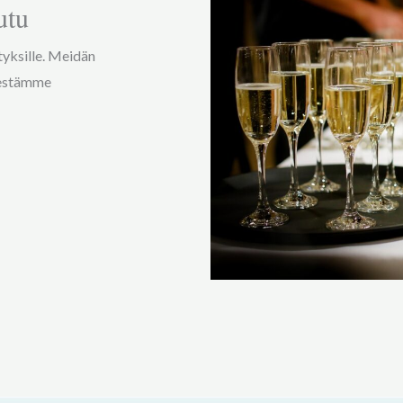
utu
tyksille. Meidän
rjestämme