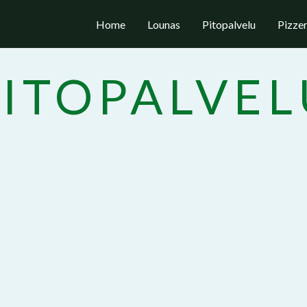
Home
Lounas
Pitopalvelu
Pizzer
PITOPALVEL