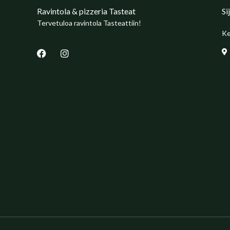
Ravintola & pizzeria Tasteat
Si
Tervetuloa ravintola Tasteattiin!
Ke
F
I
a
n
c
s
e
t
b
a
o
g
o
r
k
a
m