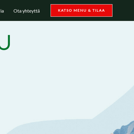
ia
Ota yhteyttä
KATSO MENU & TILAA
U